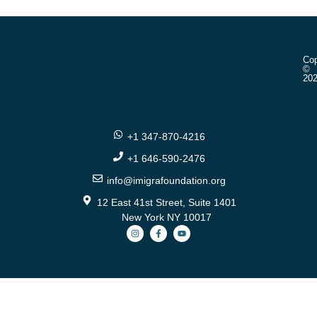
Cop
©
20
+1 347-870-4216
+1 646-590-2476
info@imigrafoundation.org
12 East 41st Street, Suite 1401
New York NY 10017