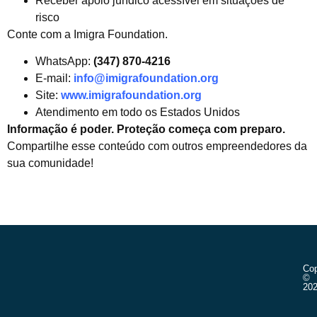
Receber apoio jurídico acessível em situações de
risco
Conte com a Imigra Foundation.
WhatsApp:
(347) 870-4216
E-mail:
info@imigrafoundation.org
Site:
www.imigrafoundation.org
Atendimento em todo os Estados Unidos
Informação é poder. Proteção começa com preparo.
Compartilhe esse conteúdo com outros empreendedores da
sua comunidade!
Cop
©
20